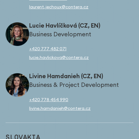
laurent.jechoux@contera.cz
Lucie Havlíčková (CZ, EN)
Business Development
+420 777 482 071
lucie.havlickova@contera.cz
Livine Hamdanieh (CZ, EN)
Business & Project Development
+420 778 454 990
livine.hamdanieh@contera.cz
SLOVAKIA