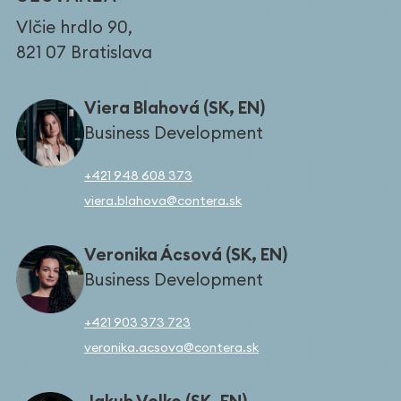
Vlčie hrdlo 90,
821 07 Bratislava
Viera Blahová (SK, EN)
Business Development
+421 948 608 373
viera.blahova@contera.sk
Veronika Ácsová (SK, EN)
Business Development
+421 903 373 723
veronika.acsova@contera.sk
Jakub Velko (SK, EN)