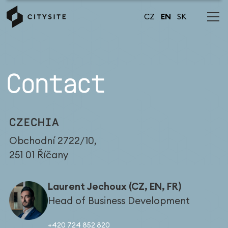
CZ
EN
SK
Contact
CZECHIA
Obchodní 2722/10,
251 01 Říčany
Laurent Jechoux (CZ, EN, FR)
Head of Business Development
+420 724 852 820